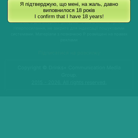
Я підтверджую, що мені, на жаль, давно
Використання матеріалів без письмового дозволу редакції
виповнилося 18 років
забороняється. Републікація статей в обсязі не більше 250
I confirm that I have 18 years!
знаків для однієї публікації з обов'язковим посиланням на
drinks.ua, а для Інтернет-ресурсів -з зазначенням прямого
гіперпосилання, не закрите для індексації пошуковими
системами. Матеріали з позначкою P розміщені на правах
реклами
Підписатися на розсилку
Copyright © Drinks+ Communication Media
Group.
2015 - 2026. All rights reserved.