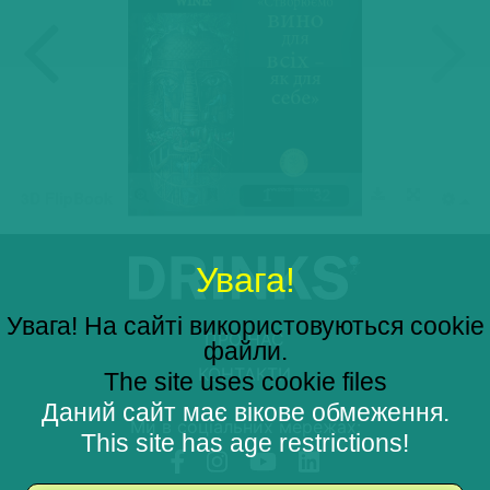
Увага!
Увага! На сайті використовуються cookie
ПРО НАС
файли.
КОНТАКТИ
The site uses cookie files
Даний сайт має вікове обмеження.
Ми в соціальних мережах:
This site has age restrictions!