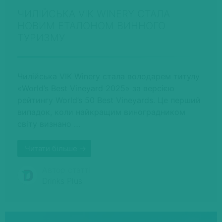
ЧИЛІЙСЬКА VIK WINERY СТАЛА
НОВИМ ЕТАЛОНОМ ВИННОГО
ТУРИЗМУ
Чилійська VIK Winery стала володарем титулу
«World’s Best Vineyard 2025» за версією
рейтингу World’s 50 Best Vineyards. Це перший
випадок, коли найкращим виноградником
світу визнано …
Читати більше →
Автор статті
Drinks Plus