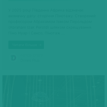
У 2025 році Південна Африка відзначає
визначну дату: сторіччя Пінотажу. Створений
професором Абрахамом Ізаком Перольдом
(Abraham Izak Perold) шляхом схрещування
Піно Нуар і Сенсо, Пінотаж …
Читати більше →
Автор статті
Drinks Plus