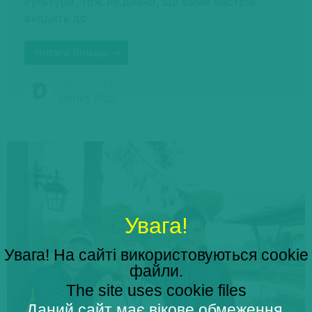
культури. Тож не дивно, що саме Австрія
входить до …
Читати більше →
Автор статті
Drinks Plus
Увага!
Увага! На сайті використовуються cookie
файли.
The site uses cookie files
Даний сайт має вікове обмеження.