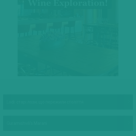
Що відбувається на винній карті світу
Cotnar. Новая эра