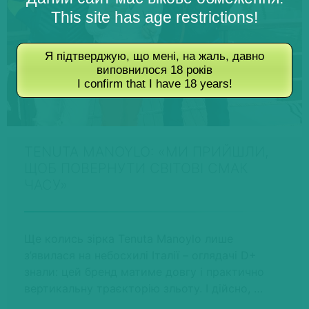
This site has age restrictions!
Я підтверджую, що мені, на жаль, давно
виповнилося 18 років
I confirm that I have 18 years!
TENUTA MANOYLO: «МИ ПРИЙШЛИ,
ЩОБ ПОВЕРНУТИ СВІТОВІ СМАК
ЧАСУ»
Ще колись зірка Tenuta Manoylo лише
з’явилася на небосхилі Італії – оглядачі D+
знали: цей бренд матиме довгу і практично
вертикальну траєкторію зльоту. І дійсно, …