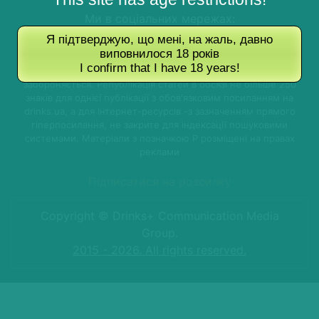
Ми в соціальних мережах:
Я підтверджую, що мені, на жаль, давно
виповнилося 18 років
I confirm that I have 18 years!
Використання матеріалів без письмового дозволу редакції
забороняється. Републікація статей в обсязі не більше 250
знаків для однієї публікації з обов'язковим посиланням на
drinks.ua, а для Інтернет-ресурсів -з зазначенням прямого
гіперпосилання, не закрите для індексації пошуковими
системами. Матеріали з позначкою P розміщені на правах
реклами
Підписатися на розсилку
Copyright © Drinks+ Communication Media
Group.
2015 - 2026. All rights reserved.