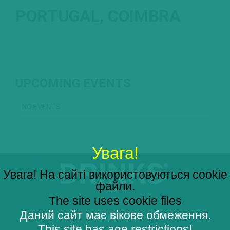
PORTUGAL, COIMBRA
UPCOMING EVENTS
NO EVENTS
Увага!
Увага! На сайті використовуються cookie
файли.
The site uses cookie files
ПРО НАС
Даний сайт має вікове обмеження.
КОНТАКТИ
This site has age restrictions!