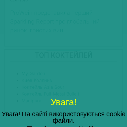
ProWein представила перший
Sparkling Report про глобальний
ринок ігристих вин
ТОП КОКТЕЙЛЕЙ
My Garden
Киев Коллинз
Коктейль Asia Sour
Коктейль Full-Metal Bulleit
Увага!
Manipura
Увага! На сайті використовуються cookie
файли.