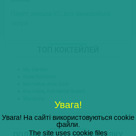
Пакет заходів ЄС для виноробної
галузі
ТОП КОКТЕЙЛЕЙ
My Garden
Киев Коллинз
Коктейль Asia Sour
Коктейль Full-Metal Bulleit
Manipura
Увага!
Увага! На сайті використовуються cookie
файли.
The site uses cookie files
ПОДПИШИТЕСЬ НА РАССЫЛКУ