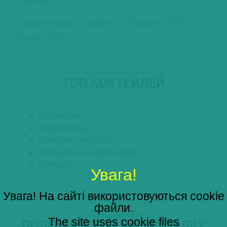
Український сиквел: «Париж-1976 –
Київ-2026»
ТОП КОКТЕЙЛЕЙ
My Garden
Киев Коллинз
Коктейль Asia Sour
Коктейль Full-Metal Bulleit
Manipura
Увага!
Увага! На сайті використовуються cookie
файли.
The site uses cookie files
ПОДПИШИТЕСЬ НА РАССЫЛКУ