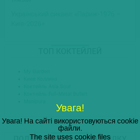
Український сиквел: «Париж-1976 –
Київ-2026»
ТОП КОКТЕЙЛЕЙ
My Garden
Киев Коллинз
Коктейль Asia Sour
Коктейль Full-Metal Bulleit
Manipura
Увага!
Увага! На сайті використовуються cookie
файли.
The site uses cookie files
ПОДПИШИТЕСЬ НА РАССЫЛКУ