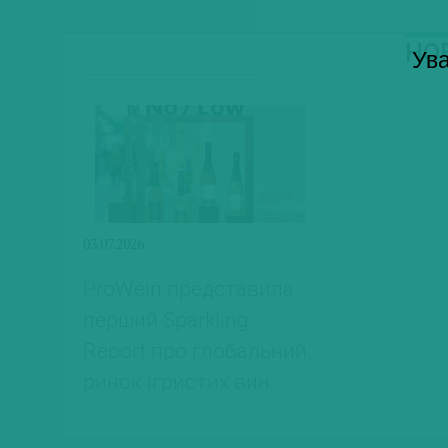
Н
Ува
03.07.2026
ProWein представила
перший Sparkling
Report про глобальний
ринок ігристих вин