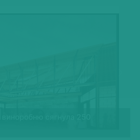
Next
 на виноробню сягнула 250