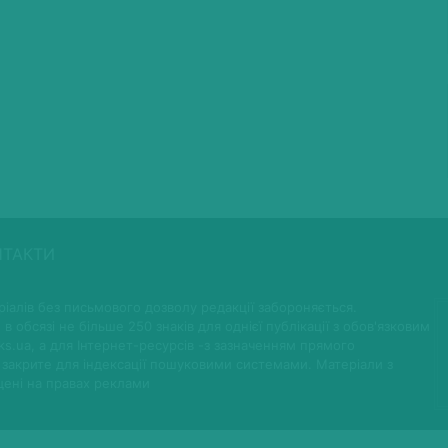
НТАКТИ
іалів без письмового дозволу редакції забороняється.
 в обсязі не більше 250 знаків для однієї публікації з обов'язковим
ks.ua, а для Інтернет-ресурсів -з зазначенням прямого
 закрите для індексації пошуковими системами. Матеріали з
щені на правах реклами