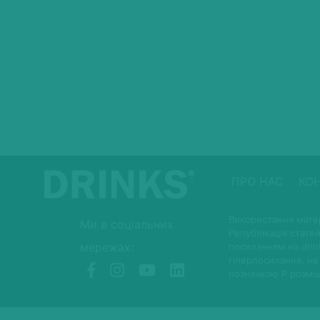
ПРО НАС
КО
Використання матер
Ми в соціальних
Републікація статей
мережах:
посиланням на drin
гіперпосилання, не
позначкою P розмі