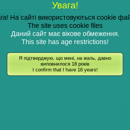
Увага!
ОВОСТИ
га! На сайті використовуються cookie фа
The site uses cookie files
Даний сайт має вікове обмеження.
This site has age restrictions!
Я підтверджую, що мені, на жаль, давно
виповнилося 18 років
I confirm that I have 18 years!