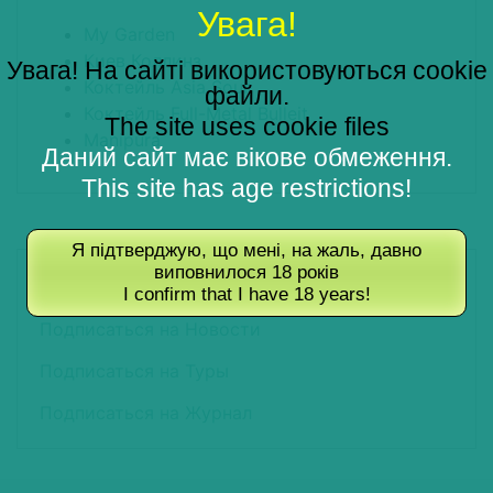
Увага!
My Garden
Киев Коллинз
Увага! На сайті використовуються cookie
Коктейль Asia Sour
файли.
Коктейль Full-Metal Bulleit
The site uses cookie files
Manipura
Даний сайт має вікове обмеження.
This site has age restrictions!
Я підтверджую, що мені, на жаль, давно
ПОДПИШИТЕСЬ НА РАССЫЛКУ
виповнилося 18 років
I confirm that I have 18 years!
Подписаться на Новости
Подписаться на Туры
Подписаться на Журнал