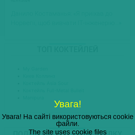
Данило Костаманья: «Я приїхав до
Норвегії, щоб вивчати ІТ-інженерію…»
ТОП КОКТЕЙЛЕЙ
My Garden
Киев Коллинз
Коктейль Asia Sour
Коктейль Full-Metal Bulleit
Manipura
Увага!
Увага! На сайті використовуються cookie
файли.
The site uses cookie files
ПОДПИШИТЕСЬ НА РАССЫЛКУ