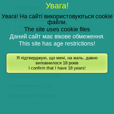
Увага!
My Garden
Киев Коллинз
Увага! На сайті використовуються cookie
Коктейль Asia Sour
файли.
Коктейль Full-Metal Bulleit
The site uses cookie files
Manipura
Даний сайт має вікове обмеження.
This site has age restrictions!
Я підтверджую, що мені, на жаль, давно
ПОДПИШИТЕСЬ НА РАССЫЛКУ
виповнилося 18 років
I confirm that I have 18 years!
Подписаться на Новости
Подписаться на Туры
Подписаться на Журнал