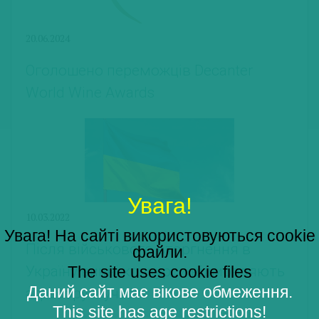
20.06.2024
Оголошено переможців Decanter
World Wine Awards
Увага!
10.03.2022
Увага! На сайті використовуються cookie
Після військового вторгнення в
файли.
The site uses cookie files
Україну винні конкурси відмовляють
Даний сайт має вікове обмеження.
агресору в участі
This site has age restrictions!