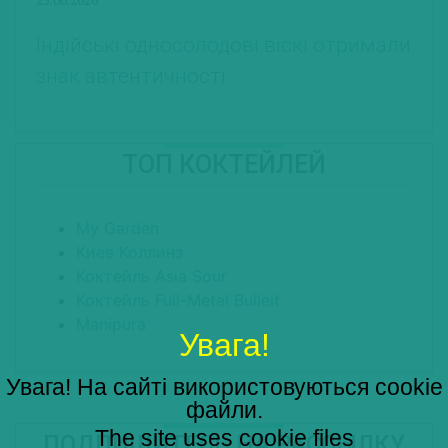
Індійські односолодові віскі отримали
знак автентичності
ТОП КОКТЕЙЛЕЙ
My Garden
Киев Коллинз
Коктейль Asia Sour
Коктейль Full-Metal Bulleit
Manipura
Увага!
Увага! На сайті використовуються cookie
файли.
The site uses cookie files
ПОДПИШИТЕСЬ НА РАССЫЛКУ