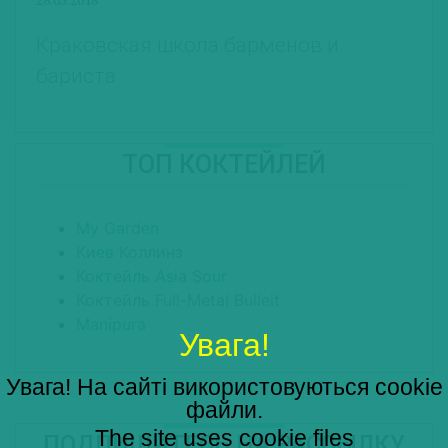
Краковская школа барменов и
бариста
ТОП КОКТЕЙЛЕЙ
My Garden
Киев Коллинз
Коктейль Asia Sour
Коктейль Full-Metal Bulleit
Manipura
Увага!
Увага! На сайті використовуються cookie
файли.
The site uses cookie files
ПОДПИШИТЕСЬ НА РАССЫЛКУ