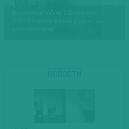
Bottle Shock: ціна за візит
на виноробню сягнула
250 доларів
НОВОСТИ
28.05.2018