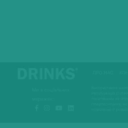
ПРО НАС
КО
Використання матер
Ми в соціальних
Републікація статей
мережах:
посиланням на drin
гіперпосилання, не
позначкою P розмі