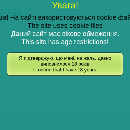
Увага!
ОВОСТИ
га! На сайті використовуються cookie фа
The site uses cookie files
Даний сайт має вікове обмеження.
This site has age restrictions!
Я підтверджую, що мені, на жаль, давно
виповнилося 18 років
I confirm that I have 18 years!