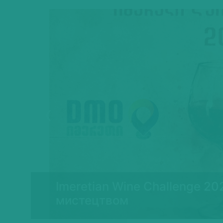
Previous
Imeretian Wine Challenge 20
ї
мистецтвом