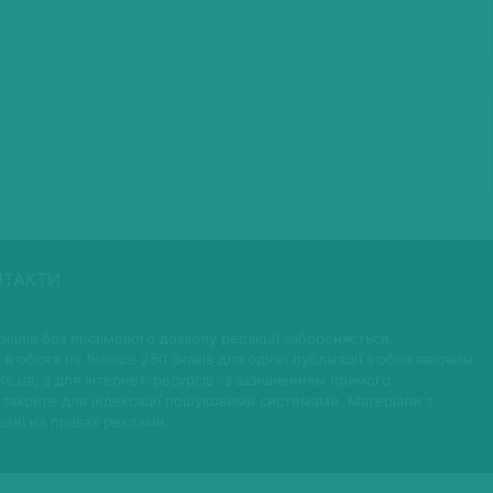
НТАКТИ
іалів без письмового дозволу редакції забороняється.
 в обсязі не більше 250 знаків для однієї публікації з обов'язковим
ks.ua, а для Інтернет-ресурсів -з зазначенням прямого
 закрите для індексації пошуковими системами. Матеріали з
щені на правах реклами