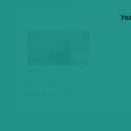
Н
Ува
27.06.2025
На вас чекає літній
Mundus Vini 2025!