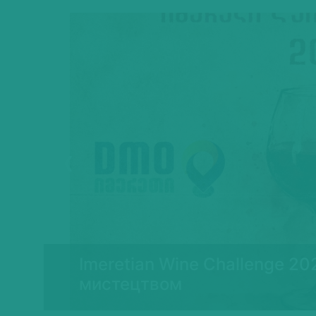
Previous
Imeretian Wine Challenge 20
ї
мистецтвом