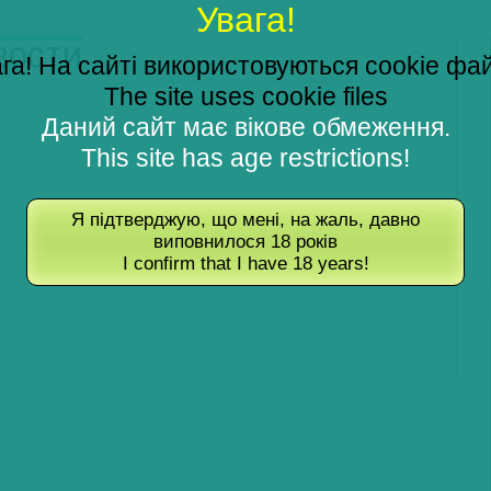
Увага!
ОВОСТИ
га! На сайті використовуються cookie фа
The site uses cookie files
Даний сайт має вікове обмеження.
This site has age restrictions!
Я підтверджую, що мені, на жаль, давно
виповнилося 18 років
I confirm that I have 18 years!