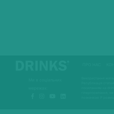
ПРО НАС
КО
Використання матер
Ми в соціальних
Републікація статей
мережах:
посиланням на drin
гіперпосилання, не
позначкою P розмі