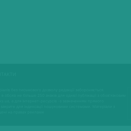
НТАКТИ
іалів без письмового дозволу редакції забороняється.
 в обсязі не більше 250 знаків для однієї публікації з обов'язковим
ks.ua, а для Інтернет-ресурсів -з зазначенням прямого
 закрите для індексації пошуковими системами. Матеріали з
щені на правах реклами