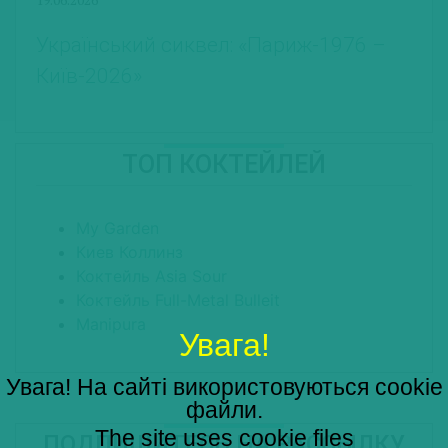
Український сиквел: «Париж-1976 –
Київ-2026»
ТОП КОКТЕЙЛЕЙ
My Garden
Киев Коллинз
Коктейль Asia Sour
Коктейль Full-Metal Bulleit
Manipura
Увага!
Увага! На сайті використовуються cookie
файли.
The site uses cookie files
ПОДПИШИТЕСЬ НА РАССЫЛКУ