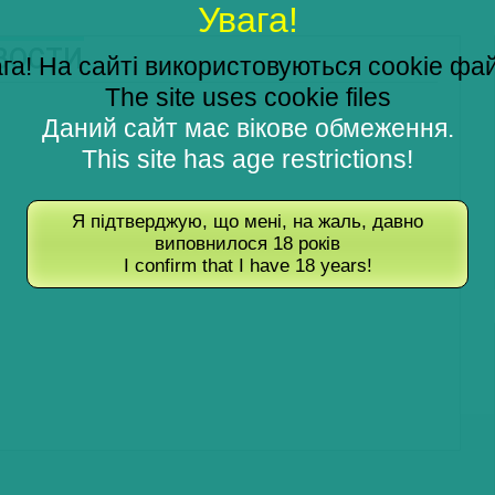
Увага!
ОВОСТИ
га! На сайті використовуються cookie фа
The site uses cookie files
Даний сайт має вікове обмеження.
This site has age restrictions!
Я підтверджую, що мені, на жаль, давно
виповнилося 18 років
I confirm that I have 18 years!