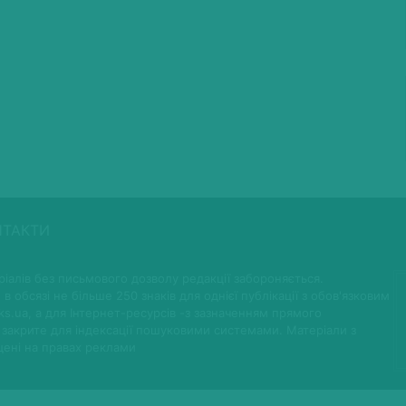
НТАКТИ
іалів без письмового дозволу редакції забороняється.
 в обсязі не більше 250 знаків для однієї публікації з обов'язковим
ks.ua, а для Інтернет-ресурсів -з зазначенням прямого
 закрите для індексації пошуковими системами. Матеріали з
щені на правах реклами