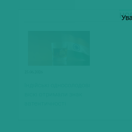
Н
Ува
25.06.2026
Індійські односолодові
віскі отримали знак
автентичності