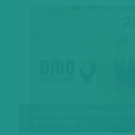
Previous
Imeretian Wine Challenge 20
ї
мистецтвом