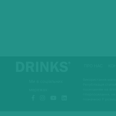
ПРО НАС
КО
Використання матер
Ми в соціальних
Републікація статей
мережах:
посиланням на drin
гіперпосилання, не
позначкою P розмі