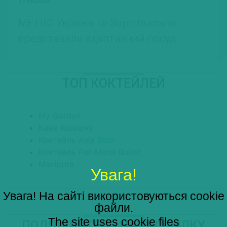
METRO Україна та Superhumans
представили адаптивний посуд
ТОП КОКТЕЙЛЕЙ
My Garden
Киев Коллинз
Коктейль Asia Sour
Коктейль Full-Metal Bulleit
Manipura
Увага!
Увага! На сайті використовуються cookie
файли.
The site uses cookie files
ПОДПИШИТЕСЬ НА РАССЫЛКУ