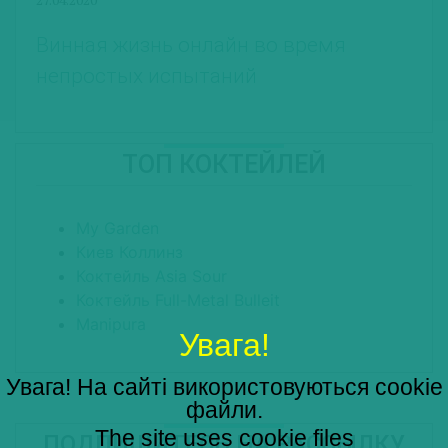
Винная жизнь онлайн во время
непростых испытаний
ТОП КОКТЕЙЛЕЙ
My Garden
Киев Коллинз
Коктейль Asia Sour
Коктейль Full-Metal Bulleit
Manipura
Увага!
Увага! На сайті використовуються cookie
файли.
The site uses cookie files
ПОДПИШИТЕСЬ НА РАССЫЛКУ