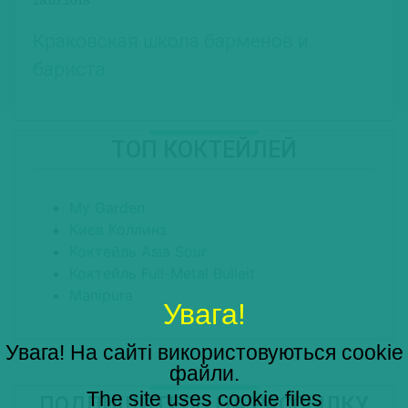
Краковская школа барменов и
бариста
ТОП КОКТЕЙЛЕЙ
My Garden
Киев Коллинз
Коктейль Asia Sour
Коктейль Full-Metal Bulleit
Manipura
Увага!
Увага! На сайті використовуються cookie
файли.
The site uses cookie files
ПОДПИШИТЕСЬ НА РАССЫЛКУ