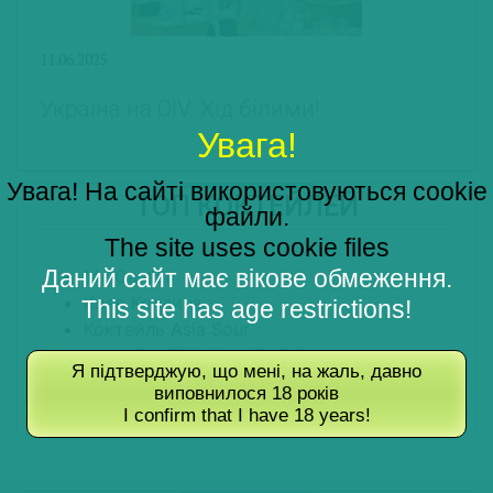
11.06.2025
Україна на OIV. Хід білими!
Увага!
Увага! На сайті використовуються cookie
ТОП КОКТЕЙЛЕЙ
файли.
The site uses cookie files
Даний сайт має вікове обмеження.
My Garden
Киев Коллинз
This site has age restrictions!
Коктейль Asia Sour
Коктейль Full-Metal Bulleit
Я підтверджую, що мені, на жаль, давно
Manipura
виповнилося 18 років
I confirm that I have 18 years!