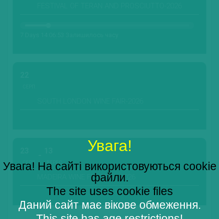
FESTIVAL OF TERAN AND PROSCIUTTO-2026
7 Days 14:06:52 Залишилось часу
22
СЕРП.
SOUTH LONDON WINE FAIR-2026
Увага!
23
13
СЕРП.
ВЕРЕС.
Увага! На сайті використовуються cookie
файли.
MADEIRA WINE FESTIVAL-2026
The site uses cookie files
Даний сайт має вікове обмеження.
This site has age restrictions!