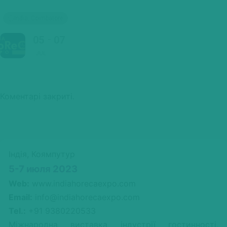
India, Coimbatore
05
07
JUL
Коментарі закриті.
Індія, Коямпутур
5-7 июля 2023
Web:
www.indiahorecaexpo.com
Email:
info@indiahorecaexpo.com
Tel.:
+91 9380220533
Міжнародна виставка індустрії гостинності,