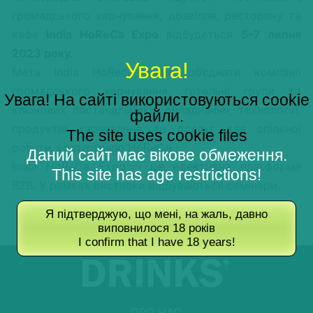
громадського харчування, дозвілля, ресторану та
кафе
India HoReCa Expo
відбудеться
5-7 липня
2023 року.
Увага!
Мета India HoReca Expo об’єднати компанії
громадського харчування, готельні групи та
Увага! На сайті використовуються cookie
ключових постачальників обладнання, технологій,
файли.
продуктів харчування та послуг для спільної
The site uses cookie files
роботи з індустрією HoReCa.
Даний сайт має вікове обмеження.
India HoReCa Expo – це ефективна платформа
This site has age restrictions!
B2B. У рамках виставки відбуваються семінари.
Фото: 2exhibitions.com/food-and-beverage/india-horeca-expo
Я підтверджую, що мені, на жаль, давно
виповнилося 18 років
I confirm that I have 18 years!
ПРО НАС