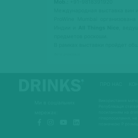
Mob.:
+91-9818391920
Международная выставка вин и
ProWine Mumbai организован
Индии и
All Things Nice
, веду
предметов роскоши.
В рамках выставки пройдет об
Фото: prowine.in
ПРО НАС
КО
Використання матер
Ми в соціальних
Републікація статей
мережах:
посиланням на drin
гіперпосилання, не
позначкою P розмі