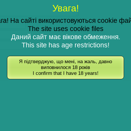
Увага!
га! На сайті використовуються cookie фа
The site uses cookie files
Даний сайт має вікове обмеження.
This site has age restrictions!
Я підтверджую, що мені, на жаль, давно
виповнилося 18 років
I confirm that I have 18 years!