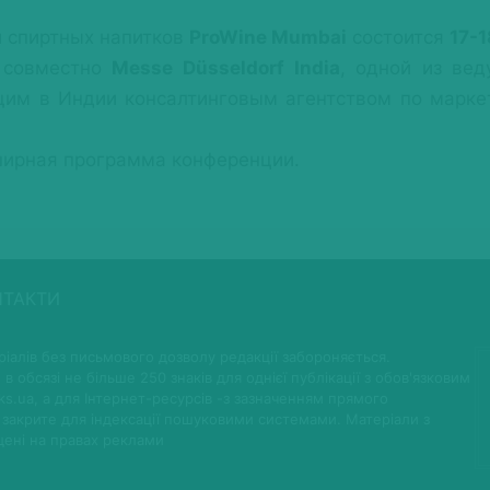
 спиртных напитков
ProWine Mumbai
состоится
17-1
а совместно
Messe Düsseldorf India
, одной из ве
щим в Индии консалтинговым агентством по маркет
ширная программа конференции.
НТАКТИ
іалів без письмового дозволу редакції забороняється.
 в обсязі не більше 250 знаків для однієї публікації з обов'язковим
ks.ua, а для Інтернет-ресурсів -з зазначенням прямого
 закрите для індексації пошуковими системами. Матеріали з
щені на правах реклами