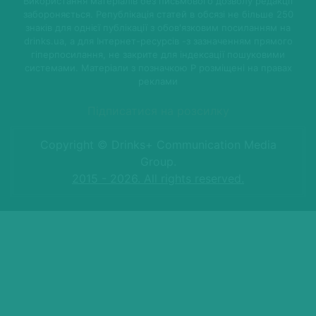
Використання матеріалів без письмового дозволу редакції
забороняється. Републікація статей в обсязі не більше 250
знаків для однієї публікації з обов'язковим посиланням на
drinks.ua, а для Інтернет-ресурсів -з зазначенням прямого
гіперпосилання, не закрите для індексації пошуковими
системами. Матеріали з позначкою P розміщені на правах
реклами
Підписатися на розсилку
Copyright © Drinks+ Communication Media
Group.
2015 - 2026. All rights reserved.