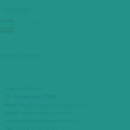
France, Paris
12
14
FEB
Коментарі закриті.
Франція, Париж
12-14 лютого 2024
Web:
https://wineparis-vinexpo.com/
Email:
info@vinexposium.com;
camille.malavoy@vinexposium.com
Tel.:
+33 6 31 00 50 41