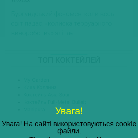
Бургундський феномен: коли весь
світ падає, «колиска терруарного
виноробства» злітає
ТОП КОКТЕЙЛЕЙ
My Garden
Киев Коллинз
Коктейль Asia Sour
Коктейль Full-Metal Bulleit
Увага!
Manipura
Увага! На сайті використовуються cookie
файли.