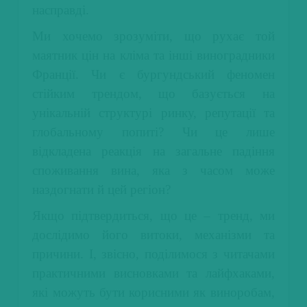
насправді.
Ми хочемо зрозуміти, що рухає той
маятник цін на кліма та інші виноградники
Франції. Чи є бургундський феномен
стійким трендом, що базується на
унікальній структурі ринку, репутації та
глобальному попиті? Чи це лише
відкладена реакція на загальне падіння
споживання вина, яка з часом може
наздогнати й цей регіон?
Якщо підтвердиться, що це – тренд, ми
дослідимо його витоки, механізми та
причини. І, звісно, поділимося з читачами
практичними висновками та лайфхаками,
які можуть бути корисними як виноробам,