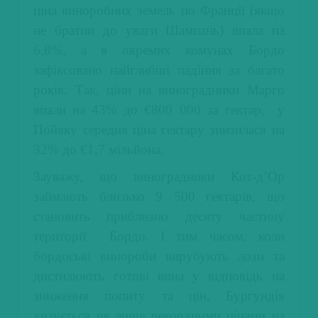
ціна виноробних земель по Франції (якщо
не братии до уваги Шампань) впала на
6,8%, а в окремих комунах Бордо
зафіксовано найглибші падіння за багато
років. Так, ціни на виноградники Марго
впали на 43% до €800 000 за гектар, у
Пойяку середня ціна гектару знизилася на
32% до €1,7 мільйона.
Зауважу, що виноградники Кот-д’Ор
займають близько 9 500 гектарів, що
становить приблизно десяту частину
території Бордо. І тим часом, коли
бордоські винороби вирубують лози та
дистилюють готові вина у відповідь на
зниження попиту та цін, Бургундія
хизується не лише рекордними цінами на