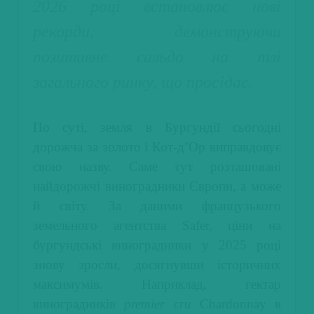
2026 році встановлює нові
рекорди, демонструючи
позитивне сальдо на тлі
загального ринку, що просідає.
По суті, земля в Бургундії сьогодні
дорожча за золото і Кот-д’Ор виправдовує
свою назву. Саме тут розташовані
найдорожчі виноградники Європи, а може
й світу. За даними французького
земельного агентства Safer, ціни на
бургундські виноградники у 2025 році
знову зросли, досягнувши історичних
максимумів. Наприклад, гектар
виноградників
premier cru
Chardonnay в