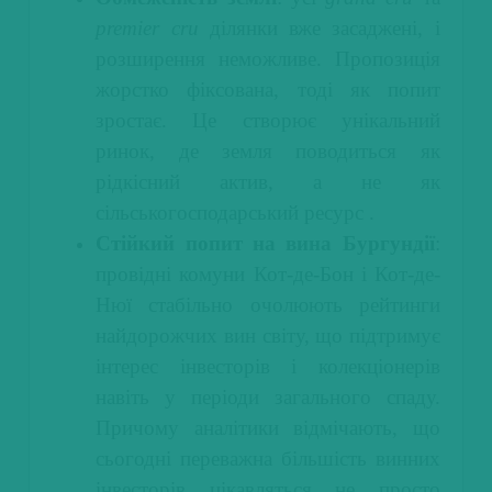
premier cru
ділянки вже засаджені, і
розширення неможливе. Пропозиція
жорстко фіксована, тоді як попит
зростає. Це створює унікальний
ринок, де земля поводиться як
рідкісний актив, а не як
сільськогосподарський ресурс .
Стійкий попит на вина Бургундії
:
провідні комуни Кот-де-Бон і Кот-де-
Нюї стабільно очолюють рейтинги
найдорожчих вин світу, що підтримує
інтерес інвесторів і колекціонерів
навіть у періоди загального спаду.
Причому аналітики відмічають, що
сьогодні переважна більшість винних
інвесторів цікавляться не просто