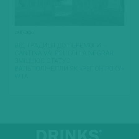
29.07.2026
ВІД ТРАДИЦІЇ ДО ПЕРЕМОГИ –
CANTINA VALPOLICELLA NEGRAR
ЗМІЦНЮЄ СТАТУС
ВАЛЬПОЛІЧЕЛЛИ ЯК «РЕГІОН РОКУ»
WTA