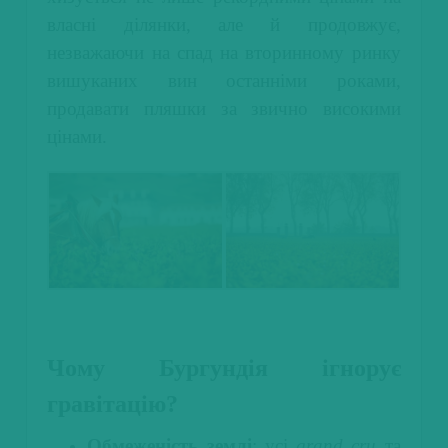
власні ділянки, але й продовжує,
незважаючи на спад на вторинному ринку
вишуканих вин останніми роками,
продавати пляшки за звично високими
цінами.
Чому Бургундія ігнорує
гравітацію?
Обмеженість землі
: усі
grand cru
та