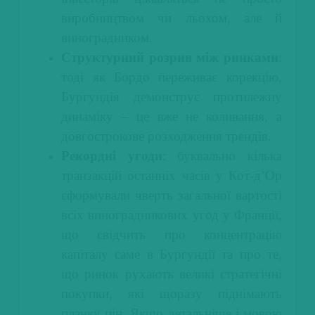
виробництвом чи льохом, але й
виноградником.
Структурний розрив між ринками
:
тоді як Бордо переживає корекцію,
Бургундія демонструє протилежну
динаміку – це вже не коливання, а
довгострокове розходження трендів.
Рекордні угоди
: буквально кілька
транзакцій останніх часів у Кот-д’Ор
сформували чверть загальної вартості
всіх виноградникових угод у Франції,
що свідчить про концентрацію
капіталу саме в Бургундії та про те,
що ринок рухають великі стратегічні
покупки, які щоразу піднімають
планку цін. Якщо детальніше і мовою