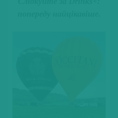
Слідкуйте за Drinks+:
попереду найцікавіше.