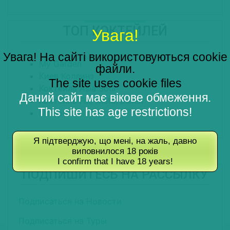
ТОП КОКТЕЙЛЕЙ
Увага!
Увага! На сайті використовуються cookie
My Garden
файли.
Киев Коллинз
The site uses cookie files
Коктейль Asia Sour
Даний сайт має вікове обмеження.
Коктейль Full-Metal Bulleit
This site has age restrictions!
Manipura
Я підтверджую, що мені, на жаль, давно
виповнилося 18 років
I confirm that I have 18 years!
ПОДПИШИТЕСЬ НА РАССЫЛКУ
Подписаться на Новости
Подписаться на Туры