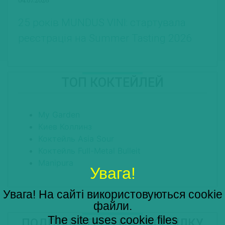
25 років MUNDUS VINI: стартувала
реєстрація на Summer Tasting 2026
ТОП КОКТЕЙЛЕЙ
My Garden
Киев Коллинз
Коктейль Asia Sour
Коктейль Full-Metal Bulleit
Manipura
Увага!
Увага! На сайті використовуються cookie
файли.
The site uses cookie files
ПОДПИШИТЕСЬ НА РАССЫЛКУ