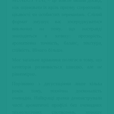
MUNDUS VINI, – це зовсім інший досвід,
ніж оцінювати їх крізь призму стереотипів,
цікавості чи особистих переконань. Сліпий
формат змушує вас зосереджуватися
виключно на тому, що насправді
знаходиться в келиху: прозорість,
ароматична точність, баланс, текстура,
стійкість. Нічого більше.
Моє загальне враження полягає в тому, що
категорія розвивається швидко, але не
рівномірно.
Порівняно з дегустаціями лише кілька
років тому, технічна досконалість
очевидна. Найкращі зразки демонстрували
чисті ароматичні профілі без очевидних
технологічних спотворень, хорошу