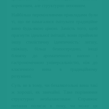
коректним, але структурно неповним.
Найбільш переконливими прикладами були
ті, що не намагалися імітувати традиційне
вино будь-якою ціною. Замість того, щоб
прагнути ідеальної імітації, вони прийняли
іншу стилістичну ідентичність: легшу,
свіжішу, більш безпосередню, іноді
ближчу до ароматичного напою з
гастрономічною універсальністю, ніж до
класичного вина в традиційному
розумінні.
Суть не в тому, чи безалкогольні вина такі
ж хороші, як звичайні. Таке порівняння
структурно незбалансоване. Справжнє
питання полягає в тому, чи може ця