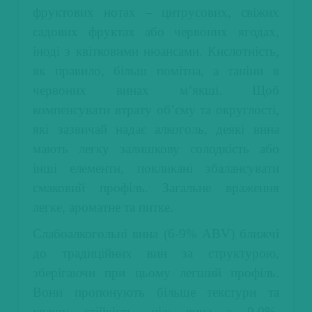
фруктових нотах – цитрусових, свіжих
садових фруктах або червоних ягодах,
іноді з квітковими нюансами. Кислотність,
як правило, більш помітна, а таніни в
червоних винах м’якші. Щоб
компенсувати втрату об’єму та округлості,
які зазвичай надає алкоголь, деякі вина
мають легку залишкову солодкість або
інші елементи, покликані збалансувати
смаковий профіль. Загальне враження
легке, ароматне та питке.
Слабоалкогольні вина (6-9% ABV) ближчі
до традиційних вин за структурою,
зберігаючи при цьому легший профіль.
Вони пропонують більше текстури та
кращу стійкість, ніж вина з 0,0%.