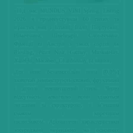
«Під час MUNDUS VINI Spring Tasting
2026 я продегустувала 60 тихих та
ігристих вин з Іспанії, Італії, Португалії,
Німеччини, Швейцарії, Словаччини,
Франції та Австрії з таких сортів як
Riesling, Pinot Noir, Gamay, Muskateller,
Xarel·lo, Macabeo, Chardonnay та інших.
Для мене безалкогольні вина (0,0%)
зазвичай демонструють свіжий, фруктовий
і доволі невимушений стиль. Через
відсутність алкоголю вони здаються
легшими за структурою, зі м’якшим
смаком і коротшим
післясмаком.
Ароматичні характеристики
зосереджені переважно на основних