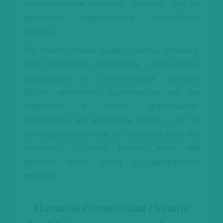
демонстрували технічну точність, але не
викликали справжнього емоційного
відгуку.
Ми спостерігаємо ранню зрілість сегмента,
який, ймовірно, зростатиме з соціальних,
культурних та регуляторних причин.
Якість прогресує. Ідентичність все ще
перебуває в стадії формування.
Виробники, які досягнуть успіху, – це ті,
хто перестане питати, як імітувати вино без
алкоголю, і почне питати, яким цей
продукт може стати в найкращому
вигляді».
Наталія Остольська (Natalia