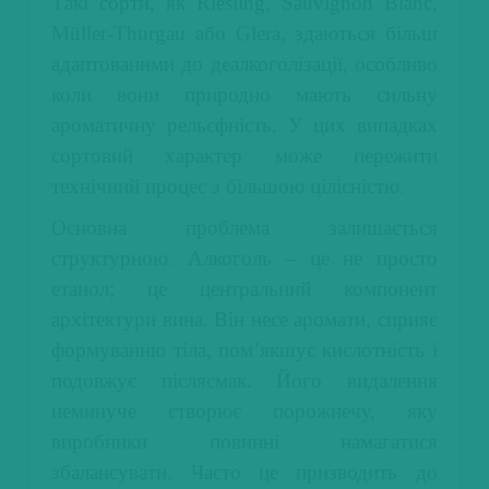
Такі сорти, як Riesling, Sauvignon Blanc,
Müller-Thurgau або Glera, здаються більш
адаптованими до деалкоголізації, особливо
коли вони природно мають сильну
ароматичну рельєфність. У цих випадках
сортовий характер може пережити
технічний процес з більшою цілісністю.
Основна проблема залишається
структурною. Алкоголь – це не просто
етанол; це центральний компонент
архітектури вина. Він несе аромати, сприяє
формуванню тіла, пом’якшує кислотність і
подовжує післясмак. Його видалення
неминуче створює порожнечу, яку
виробники повинні намагатися
збалансувати. Часто це призводить до