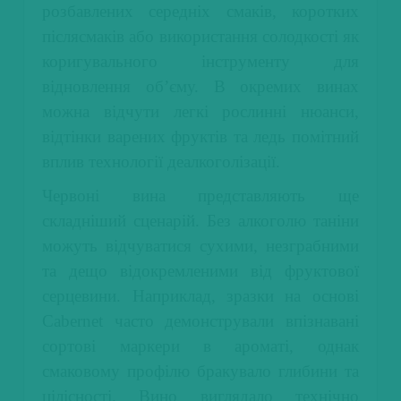
розбавлених середніх смаків, коротких
післясмаків або використання солодкості як
коригувального інструменту для
відновлення об’єму. В окремих винах
можна відчути легкі рослинні нюанси,
відтінки варених фруктів та ледь помітний
вплив технології деалкоголізації.
Червоні вина представляють ще
складніший сценарій. Без алкоголю таніни
можуть відчуватися сухими, незграбними
та дещо відокремленими від фруктової
серцевини. Наприклад, зразки на основі
Cabernet часто демонстрували впізнавані
сортові маркери в ароматі, однак
смаковому профілю бракувало глибини та
цілісності. Вино виглядало технічно