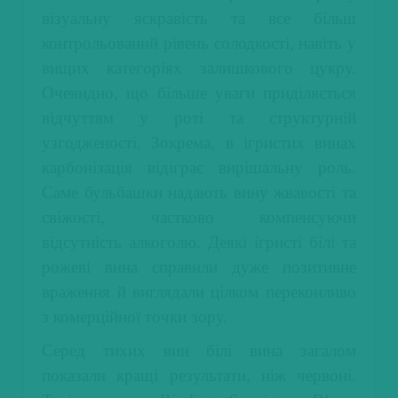
візуальну яскравість та все більш
контрольований рівень солодкості, навіть у
вищих категоріях залишкового цукру.
Очевидно, що більше уваги приділяється
відчуттям у роті та структурній
узгодженості. Зокрема, в ігристих винах
карбонізація відіграє вирішальну роль.
Саме бульбашки надають вину жвавості та
свіжості, частково компенсуючи
відсутність алкоголю. Деякі ігристі білі та
рожеві вина справили дуже позитивне
враження й виглядали цілком переконливо
з комерційної точки зору.
Серед тихих вин білі вина загалом
показали кращі результати, ніж червоні.