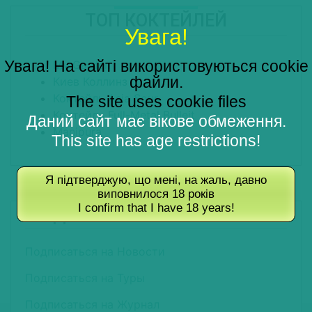
ТОП КОКТЕЙЛЕЙ
Увага!
Увага! На сайті використовуються cookie
My Garden
файли.
Киев Коллинз
Коктейль Asia Sour
The site uses cookie files
Коктейль Full-Metal Bulleit
Даний сайт має вікове обмеження.
Manipura
This site has age restrictions!
Я підтверджую, що мені, на жаль, давно
виповнилося 18 років
I confirm that I have 18 years!
ПОДПИШИТЕСЬ НА РАССЫЛКУ
Подписаться на Новости
Подписаться на Туры
Подписаться на Журнал