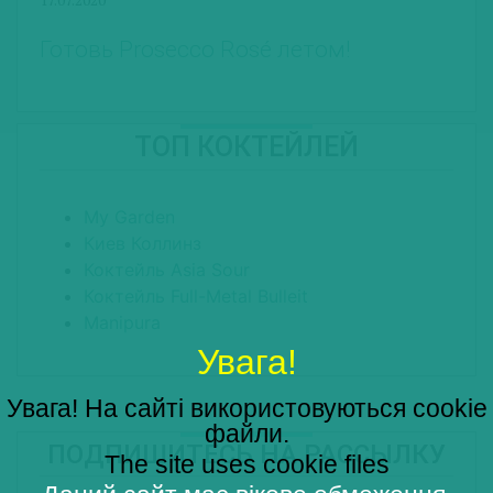
Готовь Prosecco Rosé летом!
ТОП КОКТЕЙЛЕЙ
My Garden
Киев Коллинз
Коктейль Asia Sour
Коктейль Full-Metal Bulleit
Manipura
Увага!
Увага! На сайті використовуються cookie
файли.
ПОДПИШИТЕСЬ НА РАССЫЛКУ
The site uses cookie files