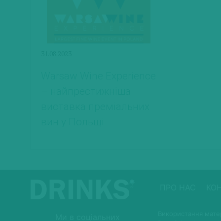
31.08.2023
Warsaw Wine Experience
– найпрестижніша
виставка преміальних
вин у Польщі
ПРО НАС
КО
Використання матер
Ми в соціальних