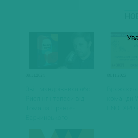
Н
Ува
08.11.2024
08.11.2023
Звіт мандрівника або
Вражаюча 
Рислінг і тапаси від
команди 
Томаша Пранге-
ENOEXPO 
Барчинського