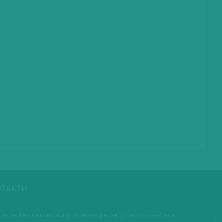
НТАКТИ
іалів без письмового дозволу редакції забороняється.