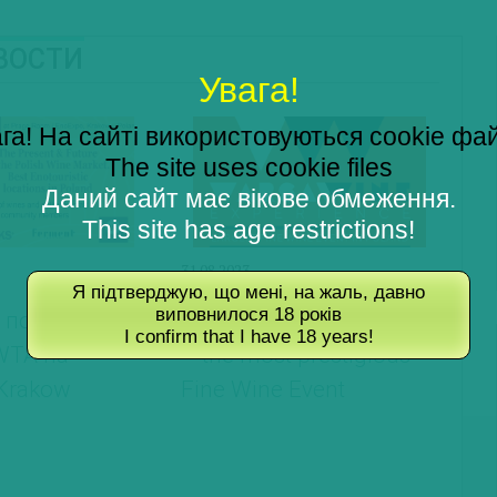
ОВОСТИ
Увага!
га! На сайті використовуються cookie фа
The site uses cookie files
Даний сайт має вікове обмеження.
This site has age restrictions!
31.08.2023
Я підтверджую, що мені, на жаль, давно
виповнилося 18 років
подія від
Warsaw Wine Experience
I confirm that I have 18 years!
WTA на
– the most prestigious
Krakow
Fine Wine Event