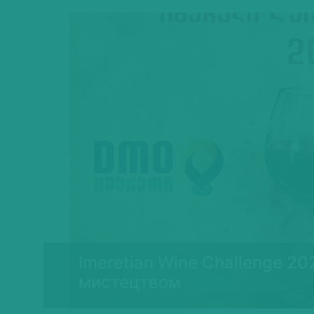
Previous
Imeretian Wine Challenge 20
ї
мистецтвом