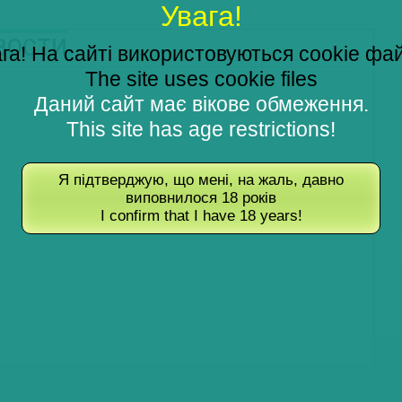
Увага!
ОВОСТИ
га! На сайті використовуються cookie фа
The site uses cookie files
Даний сайт має вікове обмеження.
This site has age restrictions!
Я підтверджую, що мені, на жаль, давно
виповнилося 18 років
I confirm that I have 18 years!