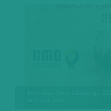
Previous
Imeretian Wine Challenge 20
ї
мистецтвом