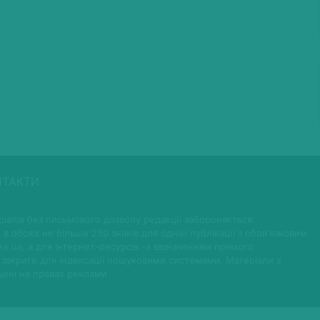
НТАКТИ
іалів без письмового дозволу редакції забороняється.
 в обсязі не більше 250 знаків для однієї публікації з обов'язковим
ks.ua, а для Інтернет-ресурсів -з зазначенням прямого
 закрите для індексації пошуковими системами. Матеріали з
щені на правах реклами