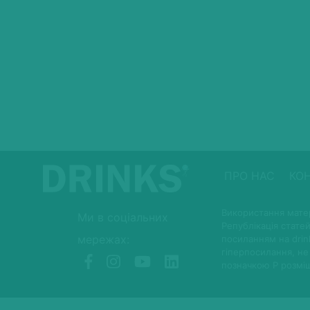
ПРО НАС
КО
Використання матер
Ми в соціальних
Републікація статей
мережах:
посиланням на drin
гіперпосилання, не
позначкою P розмі