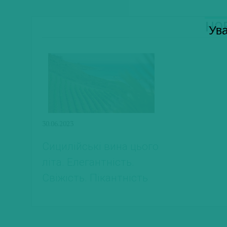
Н
Ува
30.06.2023
Сицилійські вина цього
літа. Елегантність.
Свіжість. Пікантність