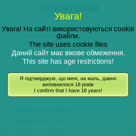
ТОП КОКТЕЙЛЕЙ
Увага!
Увага! На сайті використовуються cookie
My Garden
файли.
Киев Коллинз
Коктейль Asia Sour
The site uses cookie files
Коктейль Full-Metal Bulleit
Даний сайт має вікове обмеження.
Manipura
This site has age restrictions!
Я підтверджую, що мені, на жаль, давно
виповнилося 18 років
I confirm that I have 18 years!
ПОДПИШИТЕСЬ НА РАССЫЛКУ
Подписаться на Новости
Подписаться на Туры
Подписаться на Журнал