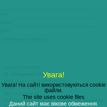
Ім’я
E-mail
Сайт
Іспанія, Вальядолід
Увага!
11-13 березня 2022
Web:
https://concoursmondial.com/
Увага! На сайті використовуються cookie
Email:
concours@vinopres.com
файли.
Tel.:
+3225332767
The site uses cookie files
Міжнародний винний конкурс
Concours Mondial de
Даний сайт має вікове обмеження.
Bruxelles
(сесія різних видів рожевих вин)