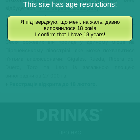
This site has age restrictions!
відбудеться
11-13 березня 2022 року
.
Минулого року було ухвалено рішення, що конкурс
Я підтверджую, що мені, на жаль, давно
матиме
чотири різні сесії
, щоб кожен вид вина міг
виповнилося 18 років
бути оцінений ще професійніше.
I confirm that I have 18 years!
Сесія рожевих він пройде у єдиному місце на
Піренейському півостріві, яке може похвалитися
п’ятьма апелясьонами: Cigales, Rueda, Ribera del
Duero, Toro та Leon із загальною площею
виноградників 27 000 га.
♦
Реєстрація відкрита до 18 лютого
.
ПРО НАС