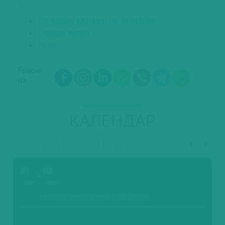
Фото: facebook.com/concoursmondial
Concours Mondial de Bruxelles
Orange wines
Розе
Follow
us:
КАЛЕНДАР
СЕРПЕНЬ, 2026
31
03
ЛИП.
СЕРП.
TRIER-OLEWIGER WEINFEST-2026