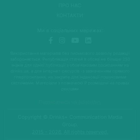
ПРО НАС
КОНТАКТИ
Ми в соціальних мережах:
Використання матеріалів без письмового дозволу редакції
забороняється. Републікація статей в обсязі не більше 250
знаків для однієї публікації з обов'язковим посиланням на
drinks.ua, а для Інтернет-ресурсів -з зазначенням прямого
гіперпосилання, не закрите для індексації пошуковими
системами. Матеріали з позначкою P розміщені на правах
реклами
Підписатися на розсилку
Copyright © Drinks+ Communication Media
Group.
2015 - 2026. All rights reserved.