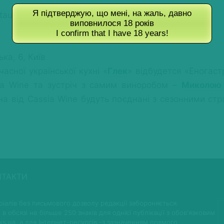
Я підтверджую, що мені, на жаль, давно
taurant
виповнилося 18 років
I confirm that I have 18 years!
ка, 6, Київ
асної української кухні «
Глек
» відбудется «Еногаст
sia Wine та зустріч з самим виноробом –
Миколою
на від Cassia Wine будуть поєднані з сезонними с
НТАКТИ
іалів без письмового дозволу редакції забороняється.
 в обсязі не більше 250 знаків для однієї публікації з обов'язковим
ks.ua, а для Інтернет-ресурсів -з зазначенням прямого