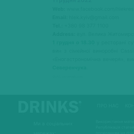
1 грудня 2022
Web:
www.facebook.com/hlekres
Email:
hlek.kyiv@gmail.com
Tel.:
+380 98 377 1100
Address:
вул. Велика Житомирсь
1 грудня о 18.30
у ресторані суч
вин з сімейної виноробні Cas
«Еногастрономічна вечеря», ви
Северенчука
.
Фото: facebook.com
ПРО НАС
КО
Використання матер
Ми в соціальних
Републікація статей
мережах:
посиланням на drin