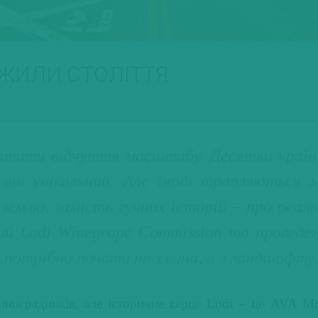
РЕЖИЛИ СТОЛІТТЯ
ратити відчуття масштабу. Десятки країн, 
він унікальний. Але іноді трапляються 
 землю, замість гучних історій – про реал
ий Lodi Winegrape Commission та проведени
 потрібно почати не з вина, а з ландшафту.
виноградників, але історичне серце Lodi – це AVA M