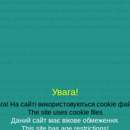
снюють майже все. Виноградники ростуть на піщаних 
ля виноградарства це має вирішальне значення. Пісо
аких ґрунтах майже не виживає філоксера. Саме том
ські підщепи, яке стало нормою в більшості винних рег
в келиху. Чотири вина – Ironstone Rous Vineyard Zinfan
 та Klinker Brick Marisa Vineyard Zinfandel 2023 – по
пажів, створених для нової аудиторії. Але головний с
жайність зменшується, але лози знаходять природн
птуються до свого середовища. Фактично такі виногра
Увага!
історії. Це ще й важливий ресурс для майбутнього
га! На сайті використовуються cookie фа
 у конкретному теруарі. І, можливо, саме тому Lodi с
The site uses cookie files
ноградниках, а в тих, які вже понад століття доводять
Даний сайт має вікове обмеження.
This site has age restrictions!