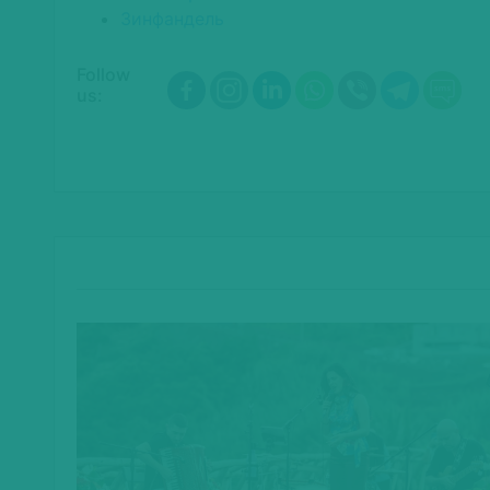
Зинфандель
Follow
us: