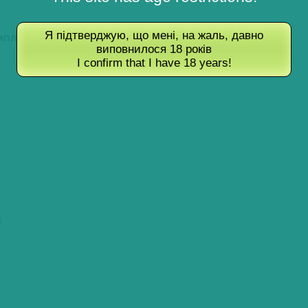
Я підтверджую, що мені, на жаль, давно
мплімент.
виповнилося 18 років
I confirm that I have 18 years!
3