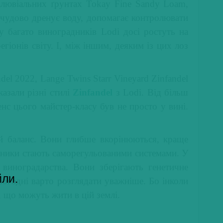
алювіальних ґрунтах Tokay Fine Sandy Loam,
к чудово дренує воду, допомагає контролювати
у багато виноградників Lodi досі ростуть на
іонів світу. І, між іншим, деяким із цих лоз
del 2022, Lange Twins Starr Vineyard Zinfandel
казали різні стилі
Zinfandel
з Lodi. Від більш
енс цього майстер-класу був не просто у вині.
ий баланс. Вони глибше вкорінюються, краще
дники стають саморегульованими системами. У
 виноградарства. Вони зберігають генетичне
йли.
ьогодні варто розглядати уважніше. Бо інколи
, що можуть жити в цій землі.