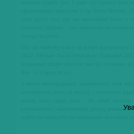
частина старих лоз. І саме тут ґрунти поя
сформованих наносами з гір Sierra Nevada. Д
силу росту лоз, але ще важливіше інше: у т
власному корінні – без щеплення на американ
понад сто років.
Під час майстер-класу це добре відчувалося і 
2022, Michael David Freakshow Zinfandel 2022
класичних single-vineyard вин до сучасних ку
Він – у старих лозах.
З віком виноградники змінюються: їхня вро
витримують спеку та посуху і поступово ада
цьому сенсі старі лози – не лише частина 
Ува
різноманіття і накопичений досвід виживання
майбутнє виноробства приховане не в нових ви