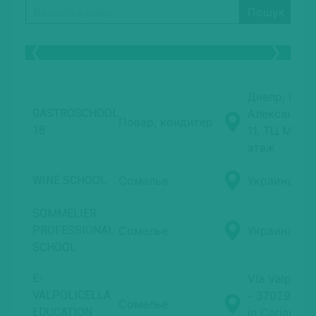
Пошук
Previous
Next
Днепр, пр.
GASTROSCHOOL
Александра
Повар, кондитер
18
11, ТЦ Мири
этаж
WINE SCHOOL
Сомелье
Украина, Ки
SOMMELIER
PROFESSIONAL
Сомелье
Украина, Од
SCHOOL
E-
Via Valpolice
VALPOLICELLA
- 37029 San 
Сомелье
EDUCATION
in Cariano (V