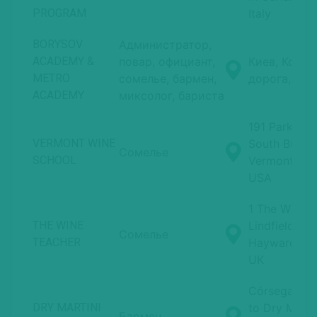
PROGRAM
Italy
BORYSOV
Администратор,
ACADEMY &
повар, официант,
Киев, Кольц
METRO
сомелье, бармен,
дорога, 1B
ACADEMY
миксолог, бариста
191 Park Roa
VERMONT WINE
South Burlin
Сомелье
SCHOOL
Vermont 054
USA
1 The Wilder
THE WINE
Lindfield RH
Сомелье
TEACHER
Haywards He
UK
Córsega, 247
DRY MARTINI
to Dry Martin
Бармен