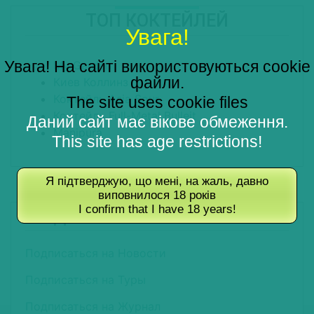
ТОП КОКТЕЙЛЕЙ
Увага!
Увага! На сайті використовуються cookie
My Garden
файли.
Киев Коллинз
Коктейль Asia Sour
The site uses cookie files
Коктейль Full-Metal Bulleit
Даний сайт має вікове обмеження.
Manipura
This site has age restrictions!
Я підтверджую, що мені, на жаль, давно
виповнилося 18 років
I confirm that I have 18 years!
ПОДПИШИТЕСЬ НА РАССЫЛКУ
Подписаться на Новости
Подписаться на Туры
Подписаться на Журнал