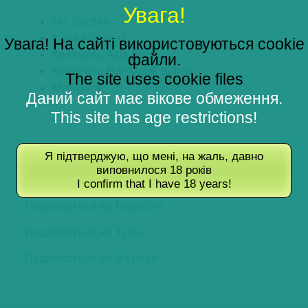
Увага!
My Garden
Киев Коллинз
Увага! На сайті використовуються cookie
Коктейль Asia Sour
файли.
Коктейль Full-Metal Bulleit
The site uses cookie files
Manipura
Даний сайт має вікове обмеження.
This site has age restrictions!
Я підтверджую, що мені, на жаль, давно
ПОДПИШИТЕСЬ НА РАССЫЛКУ
виповнилося 18 років
I confirm that I have 18 years!
Подписаться на Новости
Подписаться на Туры
Подписаться на Журнал