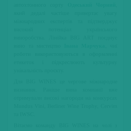
автохтонного сорту
Одеський Чорний
,
який дедалі частіше привертає увагу
міжнародних експертів та підтверджує
високий потенціал українського
виноробства.
Лінійка BIG ART поєднує
вино та мистецтво
Івана Марчука
, чиї
роботи використовуються в оформленні
етикеток і підкреслюють культурну
унікальність проєкту.
Для BIG WINES це чергове міжнародне
визнання. Раніше вина компанії вже
отримували високі нагороди на конкурсах
Mundus Vini, Berliner Wine Trophy, Cervim
та IWSC.
Вітаємо команду BIG WINES на чолі з