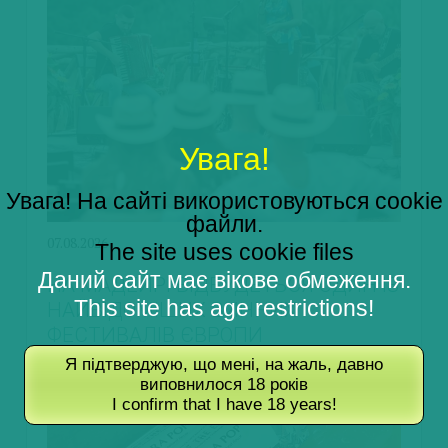
Увага!
Увага! На сайті використовуються cookie
файли.
07.08.2026
The site uses cookie files
Даний сайт має вікове обмеження.
НА МАДЕЙРІ ВІДБУДЕТЬСЯ ОДИН ІЗ
This site has age restrictions!
НАЙВІДОМІШИХ ВИННИХ
ФЕСТИВАЛІВ ЄВРОПИ
Я підтверджую, що мені, на жаль, давно
виповнилося 18 років
I confirm that I have 18 years!