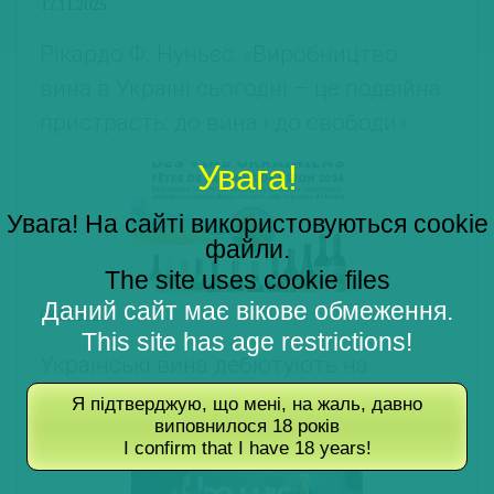
17.11.2025
Рікардо Ф. Нуньєс: «Виробництво
вина в Україні сьогодні – це подвійна
пристрасть: до вина і до свободи»
Увага!
Увага! На сайті використовуються cookie
файли.
The site uses cookie files
Даний сайт має вікове обмеження.
08.07.2024
This site has age restrictions!
Українські вина дебютують на
фестивалі виноградної лози у Діжоні
Я підтверджую, що мені, на жаль, давно
виповнилося 18 років
I confirm that I have 18 years!