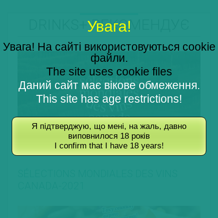
DRINKS+ РЕКОМЕНДУЄ
Увага!
Увага! На сайті використовуються cookie
файли.
The site uses cookie files
Даний сайт має вікове обмеження.
This site has age restrictions!
Я підтверджую, що мені, на жаль, давно
виповнилося 18 років
I confirm that I have 18 years!
19.07.2021
SÉLECTIONS MONDIALES DES VINS
CANADA-2021