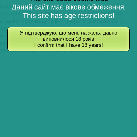
Даний сайт має вікове обмеження.
осрочных покупателей. Liv-ex 100 вырос на
205%
дня он снизился на
18%
по сравнению с пиком 2011
This site has age restrictions!
 и даже производители теперь сталкиваются с
 шторм, могут сохранить и даже приумножить
Я підтверджую, що мені, на жаль, давно
имо сохранить товарооборот, необходимы более
виповнилося 18 років
в акции на новом уровне. Цены могут продолжать
I confirm that I have 18 years!
 так и долгосрочные, постучаться к вам. А какова