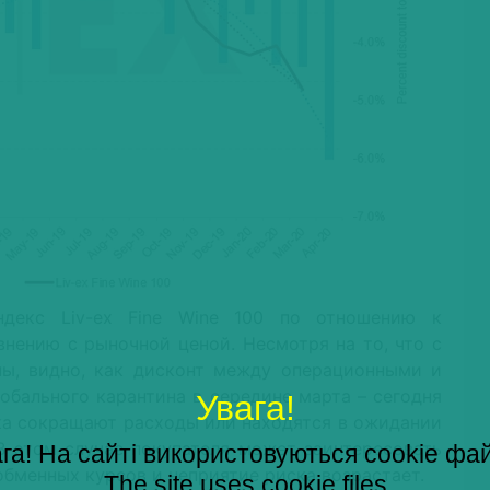
декс Liv-ex Fine Wine 100 по отношению к
внению с рыночной ценой. Несмотря на то, что с
ны, видно, как дисконт между операционными и
обального карантина в середине марта – сегодня
Увага!
а сокращают расходы или находятся в ожидании
 В этом случае покупателя может заинтересовать
га! На сайті використовуються cookie фа
бменных курсов и неприятие риска возрастает.
The site uses cookie files