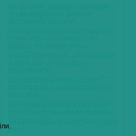
НА МАДЕЙРІ ВІДБУДЕТЬСЯ ОДИН
ІЗ НАЙВІДОМІШИХ ВИННИХ
ФЕСТИВАЛІВ ЄВРОПИ
TERRAGENA WINE ПРЕДСТАВИЛА
TERRA POP – ЗАМОРОЖЕНИЙ
ДЕСЕРТ НА ОСНОВІ ВИНА
В ІТАЛІЇ СТАРТУВАВ НАЙРАНІШИЙ В
ІСТОРІЇ ЗБІР ВИНОГРАДУ У
ФРАНЧАКОРТІ
ВІДБУВСЯ ФІНАЛ ЛІТНЬОЇ СЕСІЇ
CRAFTSTORE & CROWNПЕРЕГОНУ
2025-2026
ВИНОРОБНА ГАЛУЗЬ АЗОРСЬКИХ
ОСТРОВІВ ВСТАНОВИЛА РЕКОРДИ
30 НАЙКРАЩИХ CHARDONNAY 2026
йли.
РОКУ