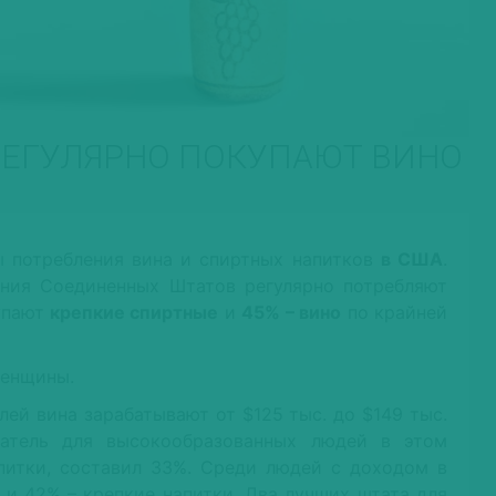
РЕГУЛЯРНО ПОКУПАЮТ ВИНО
 потребления вина и спиртных напитков
в США
.
ения Соединенных Штатов регулярно потребляют
упают
крепкие спиртные
и
45% – вино
по крайней
женщины.
ей вина зарабатывают от $125 тыс. до $149 тыс.
атель для высокообразованных людей в этом
питки, составил 33%. Среди людей с доходом в
 и 42% – крепкие напитки. Два лучших штата для