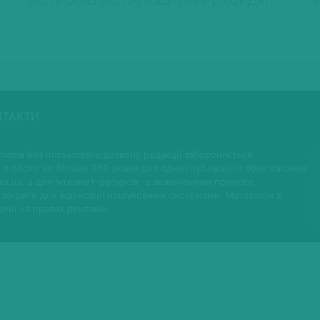
ОСТРОВІВ ВСТАНОВИЛА РЕКОРДИ
НТАКТИ
іалів без письмового дозволу редакції забороняється.
 в обсязі не більше 250 знаків для однієї публікації з обов'язковим
ks.ua, а для Інтернет-ресурсів -з зазначенням прямого
 закрите для індексації пошуковими системами. Матеріали з
щені на правах реклами