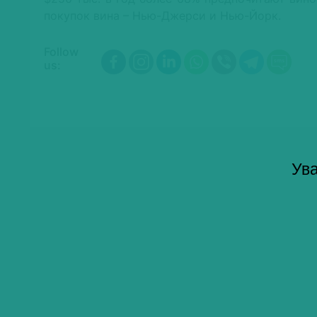
покупок вина – Нью-Джерси и Нью-Йорк.
Follow
us:
Ува