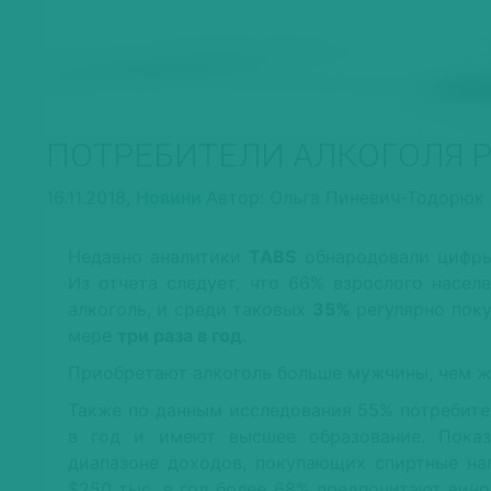
ПОТРЕБИТЕЛИ АЛКОГОЛЯ 
16.11.2018,
Новини
Автор: Ольга Пиневич-Тодорюк
Недавно аналитики
TABS
обнародовали цифры
Из отчета следует, что 66% взрослого насел
алкоголь, и среди таковых
35%
регулярно пок
мере
три раза в год
.
Приобретают алкоголь больше мужчины, чем 
Также по данным исследования 55% потребител
в год и имеют высшее образование. Показ
диапазоне доходов, покупающих спиртные на
$250 тыс. в год более 68% предпочитают вино