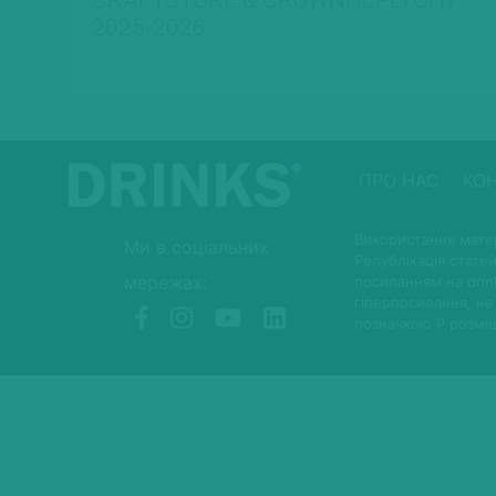
CRAFTSTORE & CROWNПЕРЕГОНУ
2025-2026
ПРО НАС
КО
Використання матер
Ми в соціальних
Републікація статей
мережах:
посиланням на drin
гіперпосилання, не
позначкою P розмі