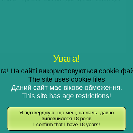
Увага!
га! На сайті використовуються cookie фа
The site uses cookie files
Даний сайт має вікове обмеження.
This site has age restrictions!
Я підтверджую, що мені, на жаль, давно
виповнилося 18 років
I confirm that I have 18 years!