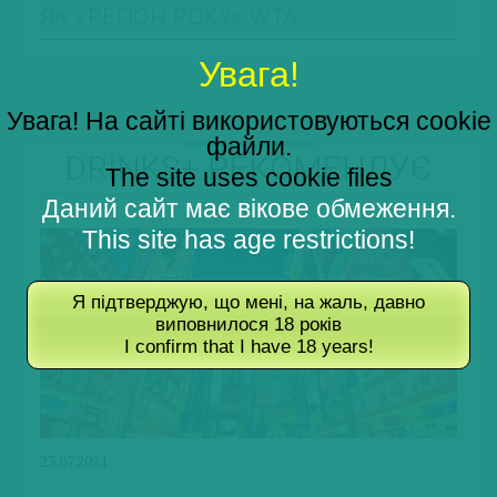
ЯК «РЕГІОН РОКУ» WTA
Увага!
Увага! На сайті використовуються cookie
файли.
DRINKS+ РЕКОМЕНДУЄ
The site uses cookie files
Даний сайт має вікове обмеження.
This site has age restrictions!
Я підтверджую, що мені, на жаль, давно
виповнилося 18 років
I confirm that I have 18 years!
23.07.2021