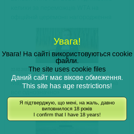
келихи за переможців WTA на
офіційній церемонії нагородження
Увага!
Увага! На сайті використовуються cookie
файли.
The site uses cookie files
22.02.2023
Даний сайт має вікове обмеження.
Марина Ревкова: «Війна вплинула на
This site has age restrictions!
все однозначно»
Я підтверджую, що мені, на жаль, давно
виповнилося 18 років
I confirm that I have 18 years!